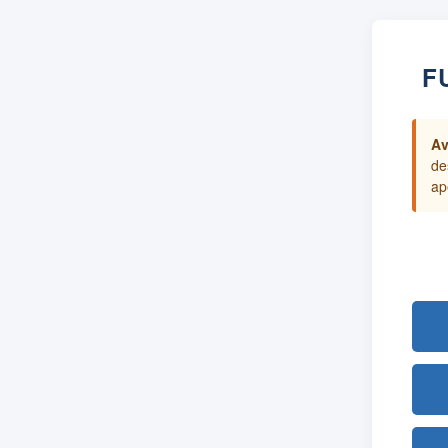
F
Av
de
ap