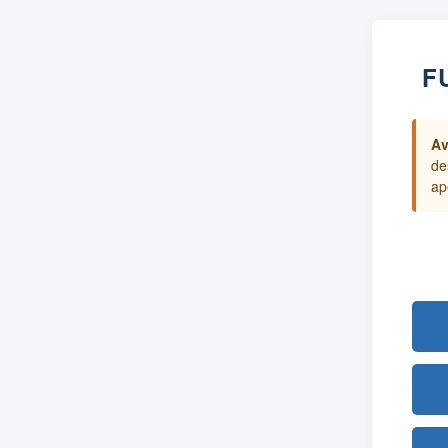
F
Av
de
ap