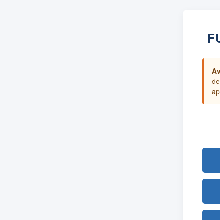
F
Av
de
ap