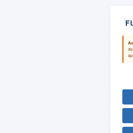
F
Av
de
ap