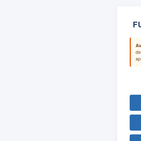
F
Av
de
ap