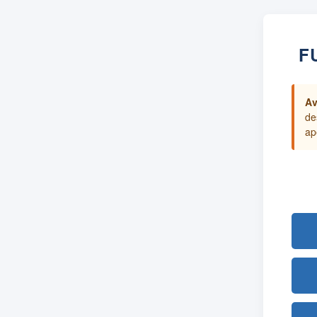
F
Av
de
ap