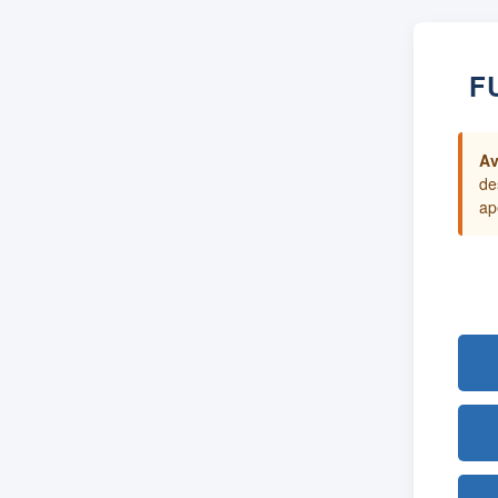
F
Av
de
ap