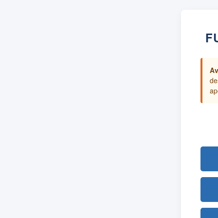
F
Av
de
ap